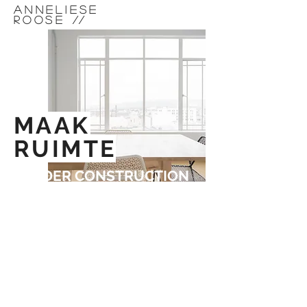
ANNELIESE
ROOSE
//
MAAK
RUIMTE
UNDER CONSTRUCTION
Ik ben mijn website aan het aanpassen.
Binnenkort weer online!